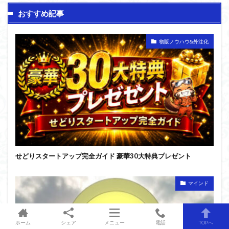
おすすめ記事
物販ノウハウ&外注化
せどりスタートアップ完全ガイド 豪華30大特典プレゼント
マインド
ホーム
シェア
メニュー
電話
TOPへ