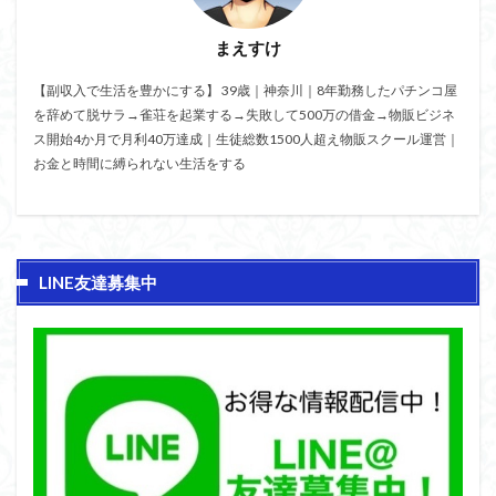
まえすけ
【副収入で生活を豊かにする】 39歳｜神奈川｜8年勤務したパチンコ屋
を辞めて脱サラ→雀荘を起業する→失敗して500万の借金→物販ビジネ
ス開始4か月で月利40万達成｜生徒総数1500人超え物販スクール運営｜
お金と時間に縛られない生活をする
LINE友達募集中