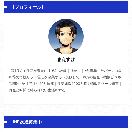
【プロフィール】
まえすけ
【副収入で生活を豊かにする】 39歳｜神奈川｜8年勤務したパチンコ屋
を辞めて脱サラ→雀荘を起業する→失敗して500万の借金→物販ビジネ
ス開始4か月で月利40万達成｜生徒総数1500人超え物販スクール運営｜
お金と時間に縛られない生活をする
LINE友達募集中