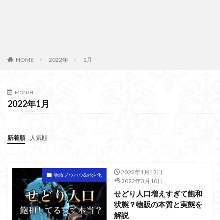
HOME
2022年
1月
MONTH
2022年1月
新着順
人気順
2022年1月12日
物販ノウハウ&外注化
2022年3月10日
せどり人口増えすぎて飽和
状態？物販の本質と実態を
解説