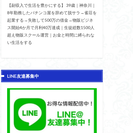
【副収入で生活を豊かにする】 39歳｜神奈川｜
8年勤務したパチンコ屋を辞めて脱サラ→雀荘を
起業する→失敗して500万の借金→物販ビジネ
ス開始4か月で月利40万達成｜生徒総数1500人
超え物販スクール運営｜お金と時間に縛られな
い生活をする
LINE友達募集中