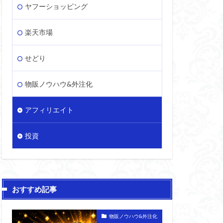
ヤフーショッピング
楽天市場
せどり
物販ノウハウ&外注化
アフィリエイト
投資
おすすめ記事
物販ノウハウ&外注化