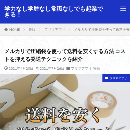
学力なし学歴なし常識なしでも起業で
きる！
HOME
物販
フリマアプリ
メルカリで圧縮袋を使って送料を安
メルカリで圧縮袋を使って送料を安くする方法 コス
トを抑える発送テクニックを紹介
2021年4月20日
2021年7月26日
フリマアプリ
,
物販
フリマアプリ