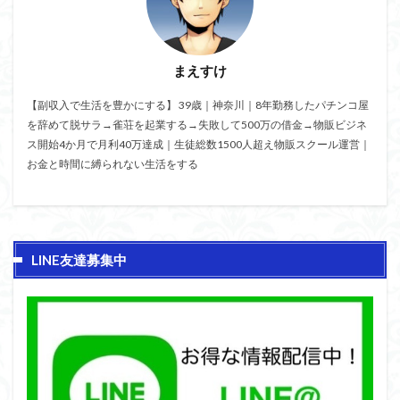
まえすけ
【副収入で生活を豊かにする】 39歳｜神奈川｜8年勤務したパチンコ屋
を辞めて脱サラ→雀荘を起業する→失敗して500万の借金→物販ビジネ
ス開始4か月で月利40万達成｜生徒総数1500人超え物販スクール運営｜
お金と時間に縛られない生活をする
LINE友達募集中