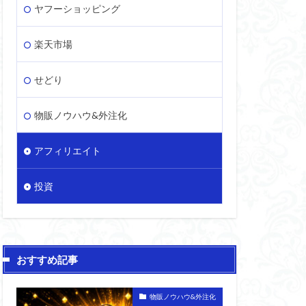
ヤフーショッピング
楽天市場
せどり
物販ノウハウ&外注化
アフィリエイト
投資
おすすめ記事
物販ノウハウ&外注化