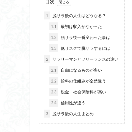
目次
1
脱サラ後の人生はどうなる？
1.1
最初は収入がなかった
1.2
脱サラ後一番変わった事は
1.3
低リスクで脱サラするには
2
サラリーマンとフリーランスの違い
2.1
自由になるものが多い
2.2
給料の仕組みが全然違う
2.3
税金・社会保険料が高い
2.4
信用性が違う
3
脱サラ後の人生まとめ