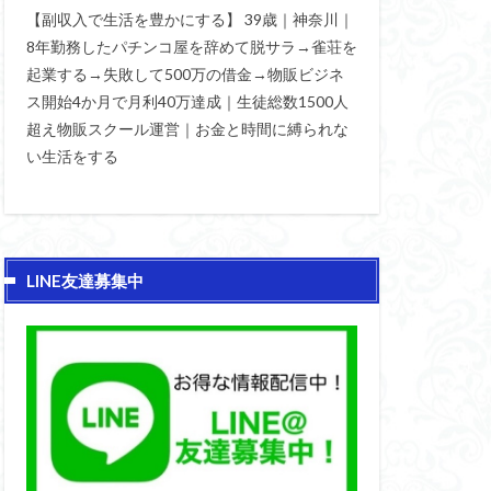
【副収入で生活を豊かにする】 39歳｜神奈川｜
8年勤務したパチンコ屋を辞めて脱サラ→雀荘を
起業する→失敗して500万の借金→物販ビジネ
ス開始4か月で月利40万達成｜生徒総数1500人
超え物販スクール運営｜お金と時間に縛られな
い生活をする
LINE友達募集中