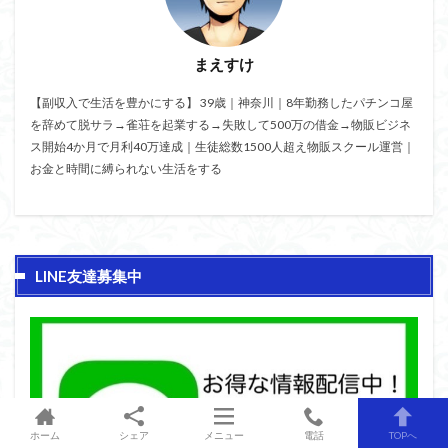
まえすけ
【副収入で生活を豊かにする】 39歳｜神奈川｜8年勤務したパチンコ屋
を辞めて脱サラ→雀荘を起業する→失敗して500万の借金→物販ビジネ
ス開始4か月で月利40万達成｜生徒総数1500人超え物販スクール運営｜
お金と時間に縛られない生活をする
LINE友達募集中
ホーム
シェア
メニュー
電話
TOPへ