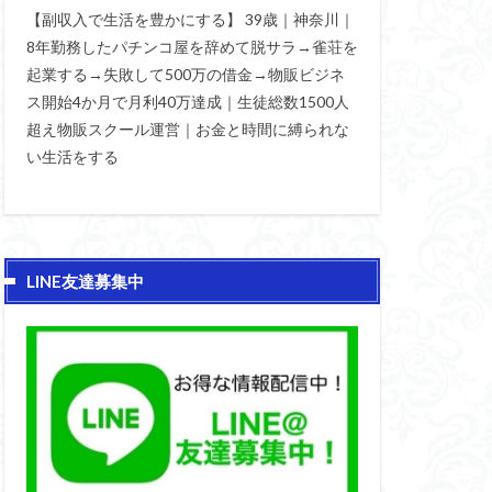
【副収入で生活を豊かにする】 39歳｜神奈川｜
8年勤務したパチンコ屋を辞めて脱サラ→雀荘を
起業する→失敗して500万の借金→物販ビジネ
ス開始4か月で月利40万達成｜生徒総数1500人
超え物販スクール運営｜お金と時間に縛られな
い生活をする
LINE友達募集中