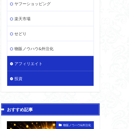
ヤフーショッピング
楽天市場
せどり
物販ノウハウ&外注化
アフィリエイト
投資
おすすめ記事
物販ノウハウ&外注化