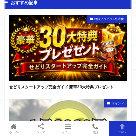
おすすめ記事
物販ノウハウ&外注化
せどりスタートアップ完全ガイド 豪華30大特典プレゼント
マインド
ホーム
シェア
メニュー
電話
TOPへ