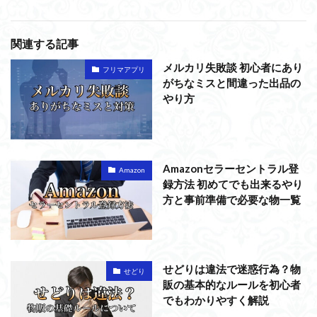
関連する記事
メルカリ失敗談 初心者にあり
フリマアプリ
がちなミスと間違った出品の
やり方
Amazonセラーセントラル登
Amazon
録方法 初めてでも出来るやり
方と事前準備で必要な物一覧
せどりは違法で迷惑行為？物
せどり
販の基本的なルールを初心者
でもわかりやすく解説