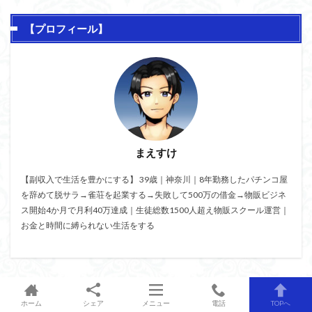
【プロフィール】
まえすけ
【副収入で生活を豊かにする】 39歳｜神奈川｜8年勤務したパチンコ屋
を辞めて脱サラ→雀荘を起業する→失敗して500万の借金→物販ビジネ
ス開始4か月で月利40万達成｜生徒総数1500人超え物販スクール運営｜
お金と時間に縛られない生活をする
LINE友達募集中
ホーム
シェア
メニュー
電話
TOPへ