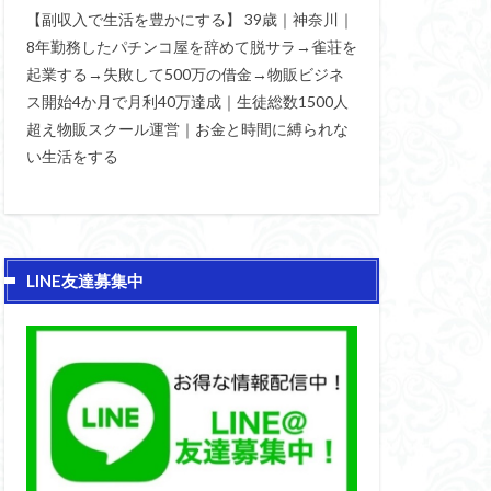
【副収入で生活を豊かにする】 39歳｜神奈川｜
8年勤務したパチンコ屋を辞めて脱サラ→雀荘を
起業する→失敗して500万の借金→物販ビジネ
ス開始4か月で月利40万達成｜生徒総数1500人
超え物販スクール運営｜お金と時間に縛られな
い生活をする
LINE友達募集中