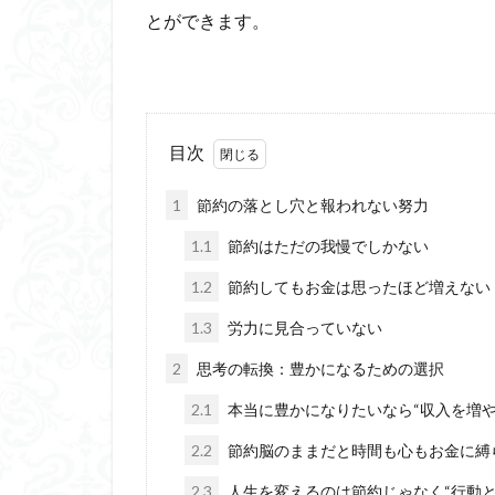
とができます。
目次
1
節約の落とし穴と報われない努力
1.1
節約はただの我慢でしかない
1.2
節約してもお金は思ったほど増えない
1.3
労力に見合っていない
2
思考の転換：豊かになるための選択
2.1
本当に豊かになりたいなら“収入を増や
2.2
節約脳のままだと時間も心もお金に縛
2.3
人生を変えるのは節約じゃなく“行動と