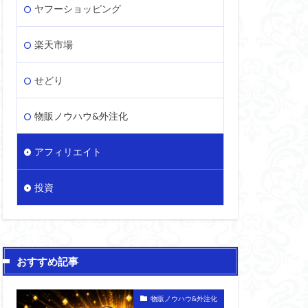
ヤフーショッピング
楽天市場
せどり
物販ノウハウ&外注化
アフィリエイト
投資
おすすめ記事
物販ノウハウ&外注化