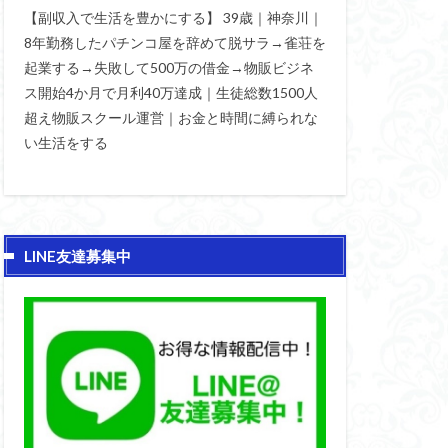
【副収入で生活を豊かにする】 39歳｜神奈川｜
8年勤務したパチンコ屋を辞めて脱サラ→雀荘を
起業する→失敗して500万の借金→物販ビジネ
ス開始4か月で月利40万達成｜生徒総数1500人
超え物販スクール運営｜お金と時間に縛られな
い生活をする
LINE友達募集中