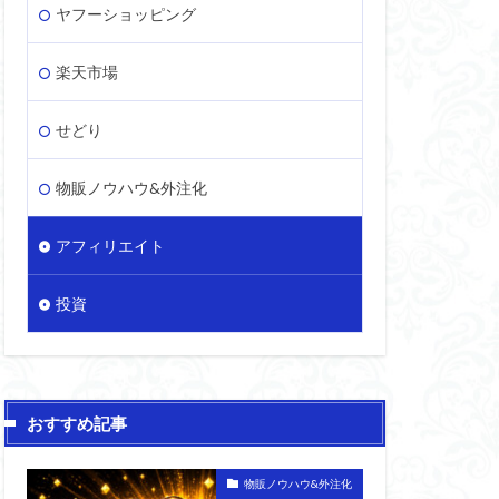
ヤフーショッピング
楽天市場
せどり
物販ノウハウ&外注化
アフィリエイト
投資
おすすめ記事
物販ノウハウ&外注化